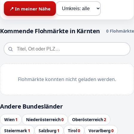
📍 In meiner Nähe
Kommende Flohmärkte in Kärnten
0 Flohmärkte
Flohmärkte konnten nicht geladen werden.
Andere Bundesländer
Wien
1
Niederösterreich
0
Oberösterreich
2
Steiermark
1
Salzburg
1
Tirol
0
Vorarlberg
0