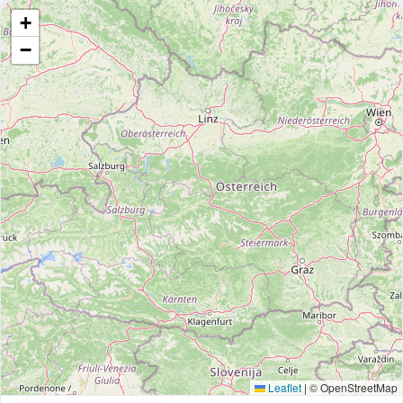
+
−
Leaflet
|
© OpenStreetMap